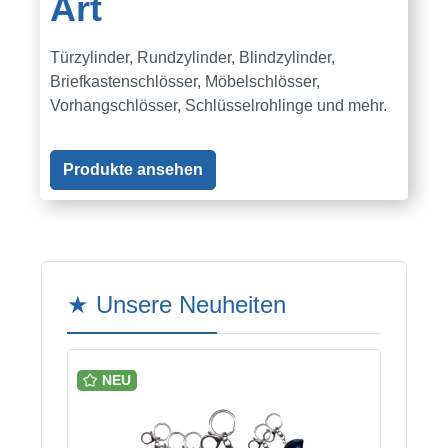
Art
Türzylinder, Rundzylinder, Blindzylinder,
Briefkastenschlösser, Möbelschlösser,
Vorhangschlösser, Schlüsselrohlinge und mehr.
Produkte ansehen
Produktgalerie überspringen
★ Unsere Neuheiten
NEU