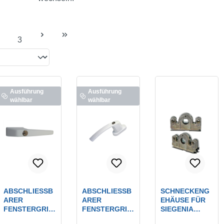
3
eite
Seite
Ausführung
Ausführung
wählbar
wählbar
ABSCHLIESSBA
ABSCHLIESSBA
SCHNECKENG
RER F
RER F
EHÄUSE FÜR
ENSTERGRIFF
ENSTERGRIFF
SIEGENIA
M. STIFT-D
MIT D
GETRIEBE 3 &
Farbe:
weiß
Farbe:
weiß