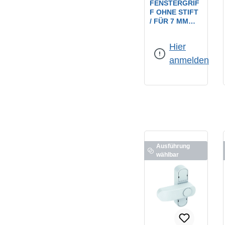
FENSTERGRIF
F OHNE STIFT
/ FÜR 7 MM
VIERKANT F1-
Farbe:
F1 eloxiert
ELOXIERT
Hier
(KREUZOLIVE)
/ AUF OVALER
anmelden
ROSETTE
Ausführung
wählbar