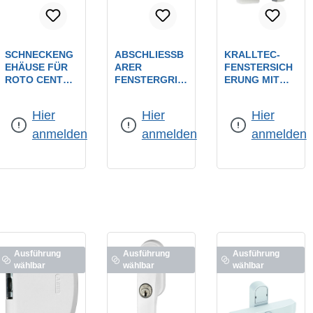
SCHNECKENG
ABSCHLIESSBA
KRALLTEC-
EHÄUSE FÜR
RER F
FENSTERSICH
ROTO CENTRO
ENSTERGRIFF
ERUNG MIT
GETRIEBE
MIT D
DREHKNOPF
Farbe:
F1 eloxiert
Farbe:
weiß
ERSATZ FÜR
RUCKZYLINDE
NR.: 930 /
Hier
Hier
Hier
ROTO CENTRO
R NR.: 35358 / F
WEISS / NICHT A
101 RO-
1-ELOXIERT / 7
BSCHLIESSBAR
anmelden
anmelden
anmelden
CEN101
MM V
IERKANT
Ausführung
Ausführung
Ausführung
wählbar
wählbar
wählbar