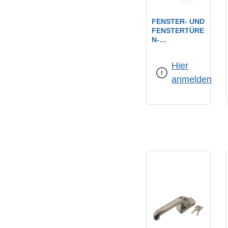
FENSTER- UND
FENSTERTÜRE
N-
ZUSATZSICHE
Farbe:
weiß
RUNG / WEISS F
Hier
ÜR 1-F
LÜGEL. F
anmelden
ENSTER- UND F
ENSTERTÜREN
NR. FS500