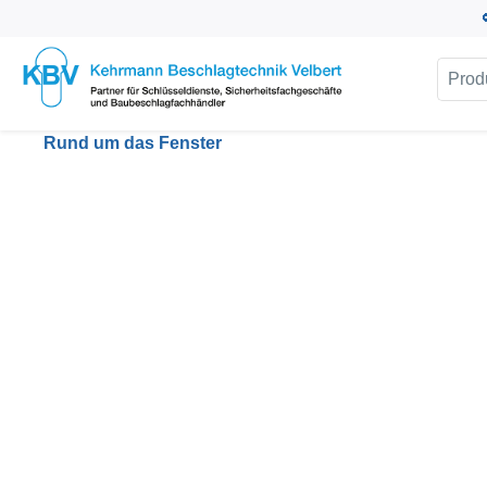
um Hauptinhalt springen
Zur Suche springen
Rund um das Fenster