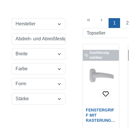
1
2
Hersteller
Seite
S
Abdreh- und Abreißfestigkeit
Ausführung
Breite
wählbar
Farbe
Form
Stärke
FENSTERGRIF
F MIT
RASTERUNG /
WEISS (RAL 9
Farbe:
weiß / RAL