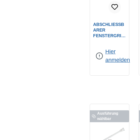
ABSCHLIESSBA
RER F
ENSTERGRIFF
MIT 2 S
CHLÜSSEL / E
Hier
DELSTAHL / M
. FESTEM 7
anmelden
MM V
IERKANT (
30MM S
ICHBAR)
Ausführung
wählbar