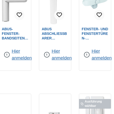
ABUS-
ABUS
FENSTER- UND
FENSTER-
ABSCHLIESSBA
FENSTERTÜRE
BANDSEITENSI
RER F
N-
CHERUNG NR.
ENSTERGRIFF
ZUSATZSICHE
Farbe:
weiß
Farbe:
weiß
Farbe:
weiß
FAS 101 W
FG300 W N
RUNG / WEISS F
Hier
Hier
Hier
WEISS / VDS, N
ACH DIN 18 2
ÜR 2-F
ACH DIN 18 1
67 KLASSE 2 / F
LÜGEL. F
anmelden
anmelden
anmelden
04-1, SKG**
ARBE: WEISS
ENSTER- UND F
ENSTERTÜREN
NR. FS500
Ausführung
wählbar