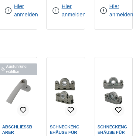
RUCKZYLINDE
RUCKZYLINDE
23 / AUS DER
Hier
Hier
Hier
R NR.: 40140 W
R / 7 MM V
SERIE
EISS / MIT LO
IERKANT-S
"FAVORIT
anmelden
anmelden
anmelden
SEM 7MM VI
TIFT: 38 MM S
TRIAL"
ERKANTSTIFT
ICHTBAR (
FEST) / WEISS
Ausführung
wählbar
ABSCHLIESSBA
SCHNECKENG
SCHNECKENG
RER F
EHÄUSE FÜR
EHÄUSE FÜR