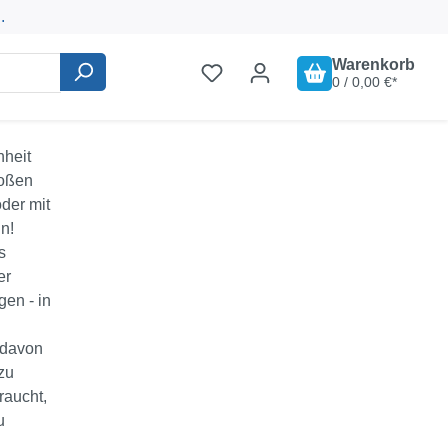
.
Warenkorb
0 / 0,00 €*
nheit
roßen
der mit
n!
s
er
en - in
 davon
zu
raucht,
u