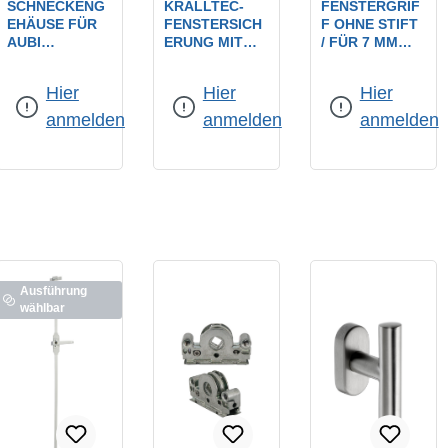
SCHNECKENG
KRALLTEC-
FENSTERGRIF
EHÄUSE FÜR
FENSTERSICH
F OHNE STIFT
AUBI
ERUNG MIT
/ FÜR 7 MM
GETRIEBE
DRUCKZYLIND
VIERKANT F1-
Farbe:
weiß
Farbe:
F1 eloxiert
AGM, AGK,
ER / NR.: 920 /
ELOXIERT /
Hier
Hier
Hier
AGMK, AGKK /
WEISS / A
AUF OVALER
DORNMASS: 1
BSCHLIESSBAR
ROSETTE
anmelden
anmelden
anmelden
5,5 MM
Ausführung
wählbar