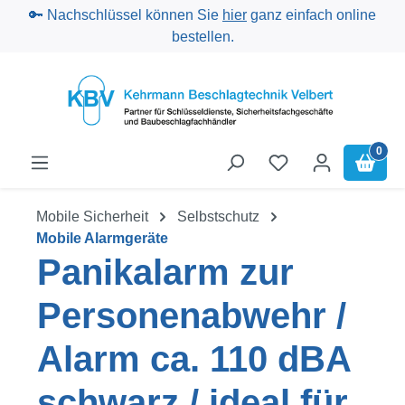
🔑 Nachschlüssel können Sie
hier
ganz einfach online
Zum Hauptinhalt springen
bestellen.
0
Mobile Sicherheit
Selbstschutz
Mobile Alarmgeräte
Panikalarm zur
Personenabwehr /
Alarm ca. 110 dBA
schwarz / ideal für