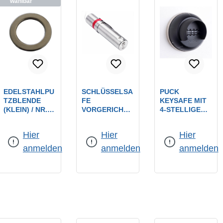
wählbar
EDELSTAHLPU
SCHLÜSSELSA
PUCK
TZBLENDE
FE
KEYSAFE MIT
(KLEIN) / NR.
VORGERICHTE
4-STELLIGEM
535500 ZUM
T FÜR
ZAHLENCODE,
Abmessung:
Ø 80
ABDECKEN
PROFILHALBZ
INKL.
mm
Hier
Hier
Hier
DER
YLINDER
GRUNDPLATT
MAUERFUGE
(30/10 MM) /
E, INKL. 3
anmelden
anmelden
anmelden
SAFEROHR
MAUERANKER,
AUS
3 SCHRAUBEN
ROSTFREIEM
M8X40
EDELSTAHL /