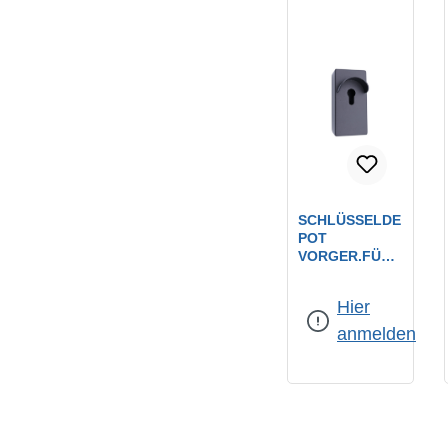
SCHLÜSSELDE
POT
VORGER.FÜR
PROFILHALBZ
YLINDER
Hier
ABM.:
138X70X48 MM
anmelden
MIT
REGENSCHUT
Z
(WETTERSCHU
TZ)