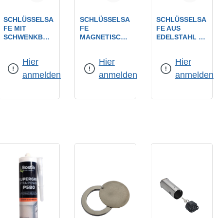
SCHLÜSSELSA
SCHLÜSSELSA
SCHLÜSSELSA
FE MIT
FE
FE AUS
SCHWENKBAR
MAGNETISCH,
EDELSTAHL / 3
ER
ZUM
MM STARK
STAUBSCHUTZ
AUFSCHIEBEN
VORGERICHTE
Hier
Hier
Hier
SCHEIBE PHZ-
ZUR
T FÜR
VORGERICHTE
SCHLÜSSELDE
PROFILHALBZ
anmelden
anmelden
anmelden
T / AUSSEN: 1
PONIE /
YLINDER 30/10
45 X 50 MM
INNENMASS: 7
MM
5X35X14MM