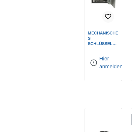
MECHANISCHE
S
SCHLÜSSELDE
POT /
EDELSTAHL /
Hier
VORGERICHTE
T FÜR PHZ
anmelden
(30/10 MM) / 5
MM STARK