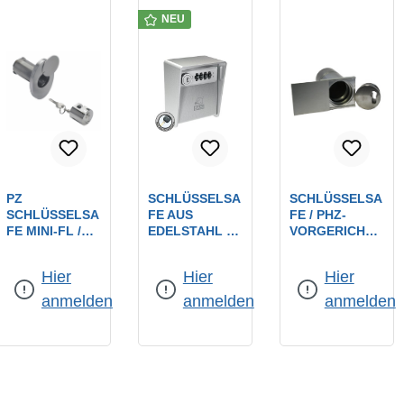
NEU
PZ
SCHLÜSSELSA
SCHLÜSSELSA
SCHLÜSSELSA
FE AUS
FE / PHZ-
FE MINI-FL /
EDELSTAHL / 3
VORGERICHTE
MONTAGE AUF
MM STARK MIT
T /
HOHLTRÄGER
4-STELLIGEN
GEHÄUSEDEC
Hier
Hier
Hier
N ZUR
ZAHLENCODE
KEL AUS
AUFPUTZ-
UND 1
EDELSTAHL /
anmelden
anmelden
anmelden
FLANSCHBEFE
NOTSCHLÜSS
MIT
STIGUNG /
EL
VISIERSCHIEB
PHZ-
EROSETTE
VORGERICHTE
T