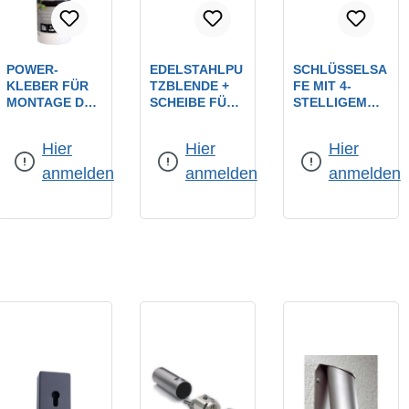
POWER-
EDELSTAHLPU
SCHLÜSSELSA
KLEBER FÜR
TZBLENDE +
FE MIT 4-
MONTAGE DER
SCHEIBE FÜR
STELLIGEM
RUNDEN
SCHLÜSSELSA
ZAHLENCODE
SCHLÜSSELSA
FE ZUM
/ SAFE- ROHR
Hier
Hier
Hier
FES 310 ML
ABDECKEN
AUS
KARTUSCHE /
DER
EDELSTAHL /
anmelden
anmelden
anmelden
POWER
MAUERFUGE /
CODESCHLOS
POLYURETHA
OHNE
S AUS
N KLEBER
PRÄGUNG /
DRUCKGUSS
KLEIN