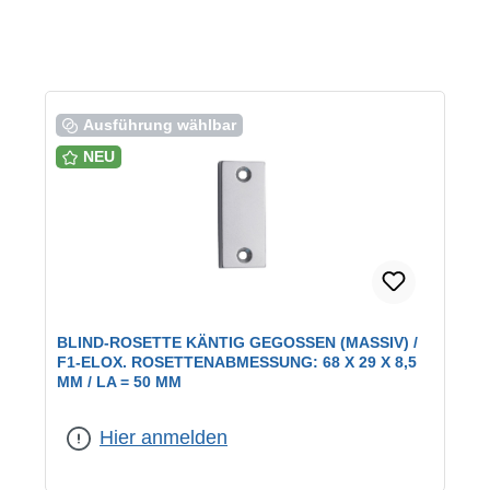
Ausführung wählbar
NEU
BLIND-ROSETTE KÄNTIG GEGOSSEN (MASSIV) /
F1-ELOX. ROSETTENABMESSUNG: 68 X 29 X 8,5
MM / LA = 50 MM
Farbe:
F1 eloxiert
|
Form:
käntig
|
Lochung:
Blind
Hier anmelden