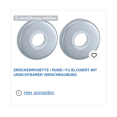
Ausführung wählbar
DRÜCKERROSETTE / RUND / F1-ELOXIERT MIT
UNSICHTBARER VERSCHRAUBUNG
Farbe:
F1 eloxiert
|
Lochung:
Drückerrosetten
Hier anmelden