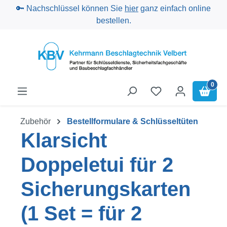
🔑 Nachschlüssel können Sie
hier
ganz einfach online
Zum Hauptinhalt springen
bestellen.
0
Zubehör
Bestellformulare & Schlüsseltüten
Klarsicht
Doppeletui für 2
Sicherungskarten
(1 Set = für 2