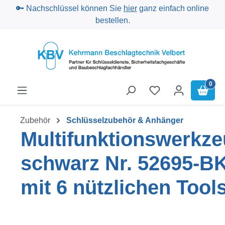
🔑 Nachschlüssel können Sie
hier
ganz einfach online
Zum Hauptinhalt springen
bestellen.
0
Zubehör
Schlüsselzubehör & Anhänger
Multifunktionswerkz
schwarz Nr. 52695-B
mit 6 nützlichen Tool
Bildergalerie überspringen