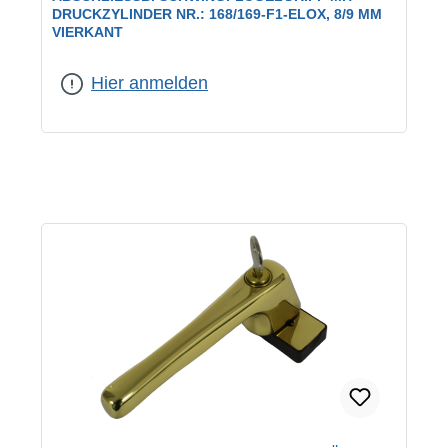
RUCKZYLINDER NR.: 168/169-F1-ELOX, 8/9 MM V
IERKANT
Farbe:
F1 eloxiert
Hier anmelden