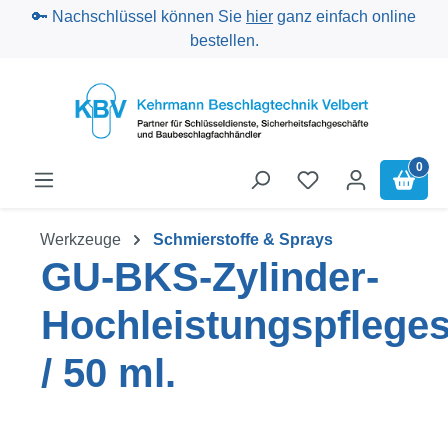
🔑 Nachschlüssel können Sie
hier
ganz einfach online
Zum Hauptinhalt springen
bestellen.
0
Werkzeuge
Schmierstoffe & Sprays
GU-BKS-Zylinder-
Hochleistungspflege
/ 50 ml.
Bildergalerie überspringen