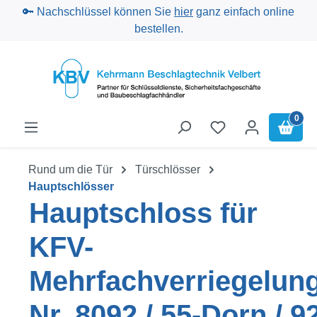
🔑 Nachschlüssel können Sie
hier
ganz einfach online
Zum Hauptinhalt springen
bestellen.
0
Rund um die Tür
Türschlösser
Hauptschlösser
Hauptschloss für
KFV-
Mehrfachverriegelun
Nr. 8092 / 55-Dorn / 9