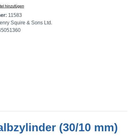
tel hinzufügen
er:
11583
enry Squire & Sons Ltd.
45051360
albzylinder (30/10 mm)