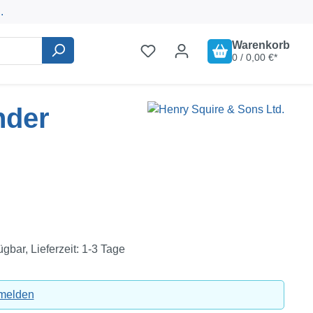
.
Warenkorb
0 / 0,00 €*
nder
ügbar, Lieferzeit: 1-3 Tage
nmelden