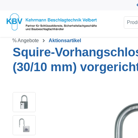
um Hauptinhalt springen
Zur Suche springen
% Angebote
Aktionsartikel
Squire-Vorhangschlos
(30/10 mm) vorgerich
Bildergalerie überspringen