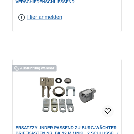
VERSCHIEDENSCHLIESSEND
geeignet für:
JU-Briefkästen
|
Schließung:
verschiedenschließend
Hier anmelden
Ausführung wählbar
ERSATZZYLINDER PASSEND ZU BURG-WÄCHTER
BRIEFKÄSTEN NR. BK 92 M / INKL. 2 SCHLÜSSEL /