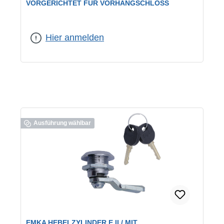
VORGERICHTET FÜR VORHANGSCHLOSS
geeignet für:
Vorhangschlösser
Hier anmelden
Ausführung wählbar
EMKA HEBELZYLINDER E II / MIT