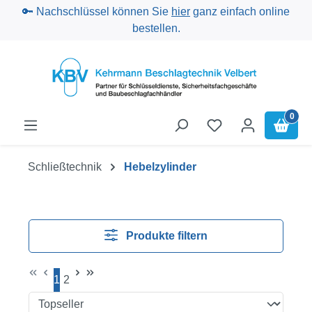
🔑 Nachschlüssel können Sie
hier
ganz einfach online
Zum Hauptinhalt springen
bestellen.
0
Schließtechnik
Hebelzylinder
Produkte filtern
1
2
Seite
Seite