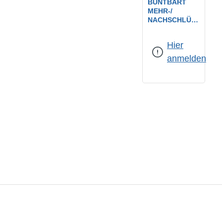
BUNTBART
MEHR-/
NACHSCHLÜS
SEL /
Schweifung:
1
SCHWEIFUNG
Hier
E1 PASSEND
ZU BB-
anmelden
SCHLÖSSERN /
NEUE E-
AUSFÜHRUNG