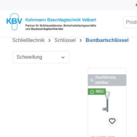
um Hauptinhalt springen
Zur Suche springen
Schließtechnik
Schlüssel
Buntbartschlüssel
Schweifung
Ausführung
wählbar
NEU