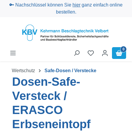
🔑 Nachschlüssel können Sie
hier
ganz einfach online
Zum Hauptinhalt springen
bestellen.
0
Wertschutz
Safe-Dosen / Verstecke
Dosen-Safe-
Versteck /
ERASCO
Erbseneintopf