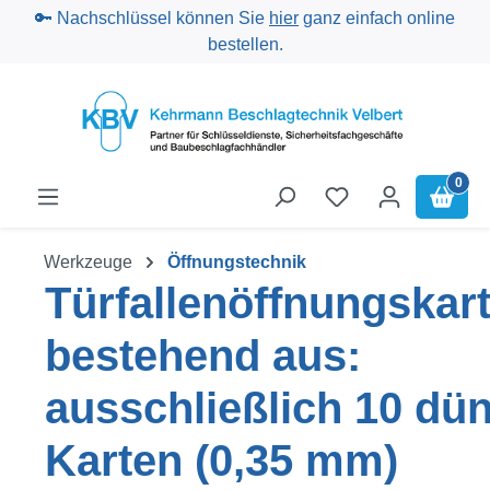
🔑 Nachschlüssel können Sie
hier
ganz einfach online
Zum Hauptinhalt springen
bestellen.
0
Werkzeuge
Öffnungstechnik
Türfallenöffnungskar
bestehend aus:
ausschließlich 10 dü
Karten (0,35 mm)