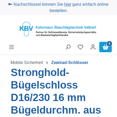
🔑 Nachschlüssel können Sie
hier
ganz einfach online
Zum Hauptinhalt springen
bestellen.
0
Mobile Sicherheit
Zweirad-Schlösser
Stronghold-
Bügelschloss
D16/230 16 mm
Bügeldurchm. aus