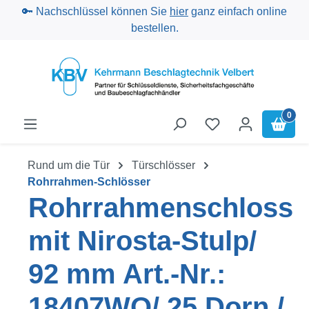
🔑 Nachschlüssel können Sie
hier
ganz einfach online
Zum Hauptinhalt springen
bestellen.
0
Rund um die Tür
Türschlösser
Rohrrahmen-Schlösser
Rohrrahmenschloss
mit Nirosta-Stulp/
92 mm Art.-Nr.:
18407WO/ 25 Dorn /