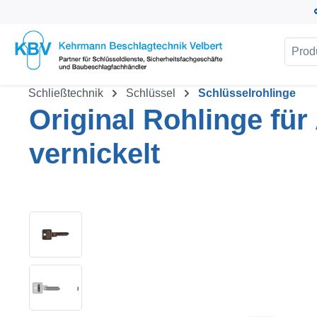
um Hauptinhalt springen
Zur Suche springen
Schließtechnik
Schlüssel
Schlüsselrohlinge
Original Rohlinge fü
vernickelt
Bildergalerie überspringen